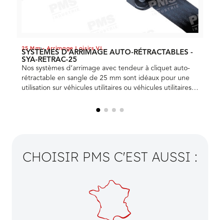
25 Mm - Arrimage Loisirs VL
SYSTÈMES D'ARRIMAGE AUTO-RÉTRACTABLES -
SYA-RETRAC-25
Nos systèmes d’arrimage avec tendeur à cliquet auto-
rétractable en sangle de 25 mm sont idéaux pour une
utilisation sur véhicules utilitaires ou véhicules utilitaires
légers. En appuyant simplement sur le bouton rouge de
la poignée, la sangle s’enroule automatiquement. Ces
systèmes sont fabriqués conformément à la norme EN
12 195-2, ont une LC en double de 600 daN – 0,9 T
(rupture de la sangle seule non cousue 0,9 T ou 900
daN) et une STF de 120 daN.
CHOISIR PMS C'EST AUSSI :