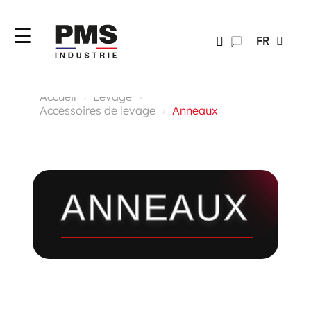
FR
Accueil
Levage
Accessoires de levage
Anneaux
ANNEAUX